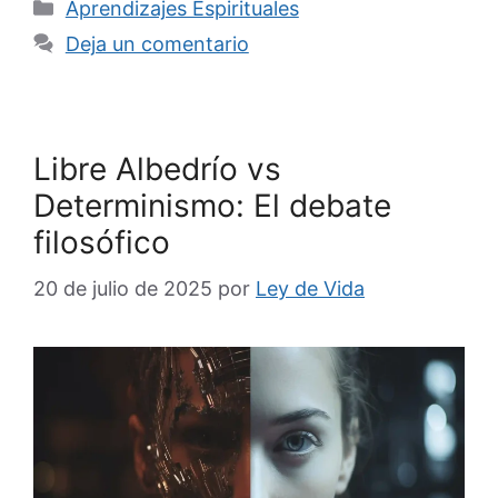
Categorías
Aprendizajes Espirituales
Deja un comentario
Libre Albedrío vs
Determinismo: El debate
filosófico
20 de julio de 2025
por
Ley de Vida