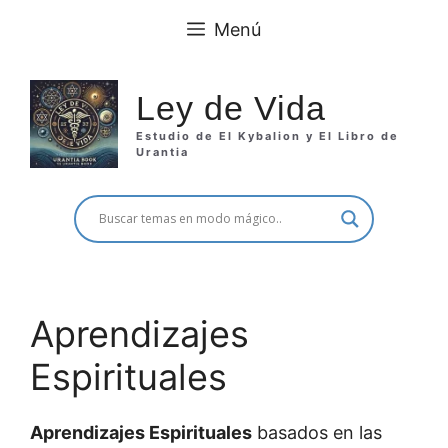
Saltar
Menú
al
contenido
Ley de Vida
Estudio de El Kybalion y El Libro de
Urantia
Aprendizajes
Espirituales
Aprendizajes Espirituales
basados en las